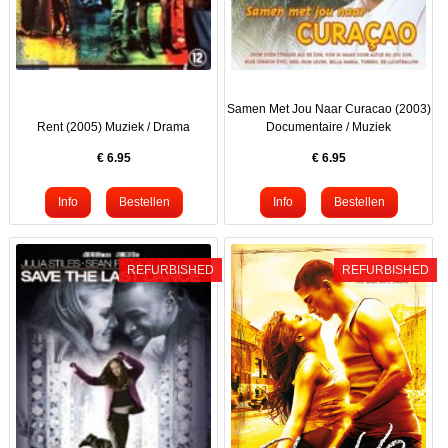
Samen Met Jou Naar Curacao (2003)
Rent (2005) Muziek / Drama
Documentaire / Muziek
€
6.95
€
6.95
REFURBISHED
REFURBISHED