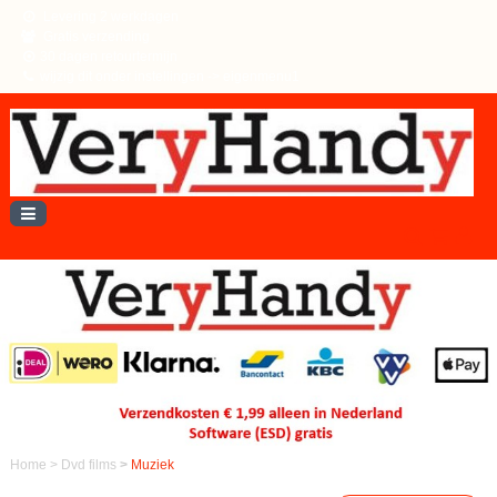
Levering 2 werkdagen
Gratis verzending
30 dagen retourtermijn
wijzig dit onder instellingen -> eigenmenu1
Home
>
Dvd films
>
Muziek