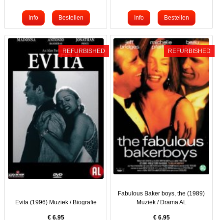
REFURBISHED
REFURBISHED
Fabulous Baker boys, the (1989)
Evita (1996) Muziek / Biografie
Muziek / Drama AL
€
6.95
€
6.95