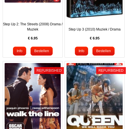
Step Up 2: The Streets (2008) Drama /
Muziek
Step Up 3 (2010) Muziek / Drama
€
6.95
€
6.95
REFURBISHED
REFURBISHED