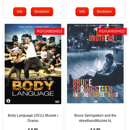
REFURBISHED
REFURBISHED
Body Language (2011) Muziek /
Bruce Springsteen and the
Drama
streetbandMuziek AL
€
6.95
€
6.95