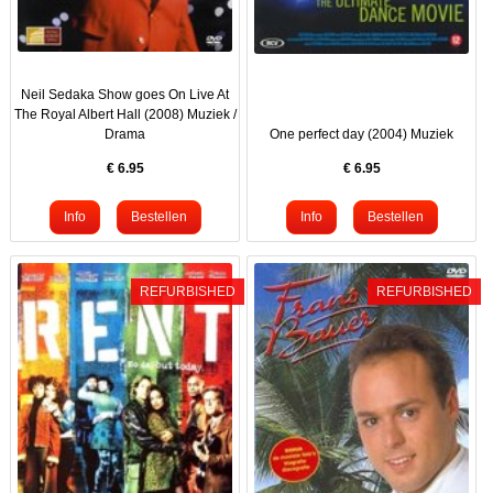
Neil Sedaka Show goes On Live At
The Royal Albert Hall (2008) Muziek /
Drama
One perfect day (2004) Muziek
€
6.95
€
6.95
REFURBISHED
REFURBISHED