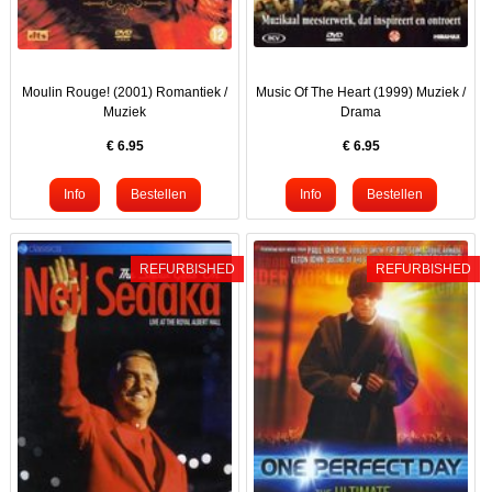
Moulin Rouge! (2001) Romantiek /
Music Of The Heart (1999) Muziek /
Muziek
Drama
€
6.95
€
6.95
REFURBISHED
REFURBISHED