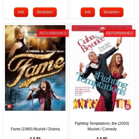
REFURBISHED
REFURBISHED
Fighting Temptations, the (2003)
Fame (1980) Muziek / Drama
Muziek / Comedy
€
6.95
€
6.95