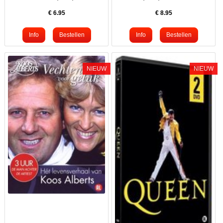
€
6.95
€
8.95
NIEUW
NIEUW