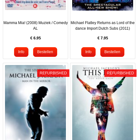
Mamma Mia! (2008) Muziek / Comedy
Michael Flatley Returns as Lord of the
AL
dance Import Dutch Subs (2011)
€
6.95
€
7.95
REFURBISHED
REFURBISHED