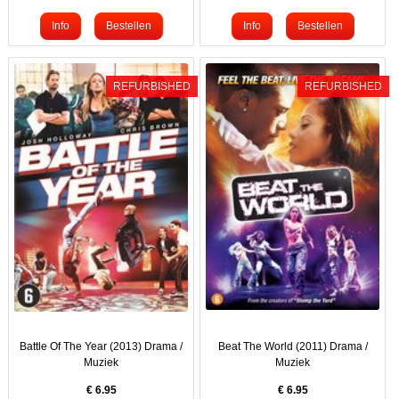
REFURBISHED
REFURBISHED
Battle Of The Year (2013) Drama /
Beat The World (2011) Drama /
Muziek
Muziek
€
6.95
€
6.95