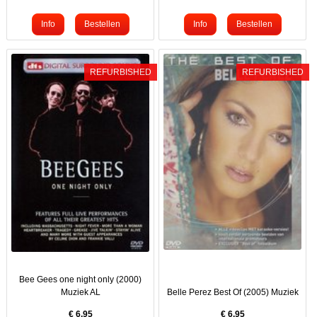
REFURBISHED
REFURBISHED
Bee Gees one night only (2000)
Muziek AL
Belle Perez Best Of (2005) Muziek
€
6.95
€
6.95