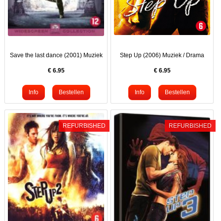
Save the last dance (2001) Muziek
Step Up (2006) Muziek / Drama
€
6.95
€
6.95
REFURBISHED
REFURBISHED