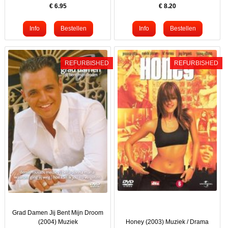
€
6.95
€
8.20
REFURBISHED
REFURBISHED
Grad Damen Jij Bent Mijn Droom
(2004) Muziek
Honey (2003) Muziek / Drama