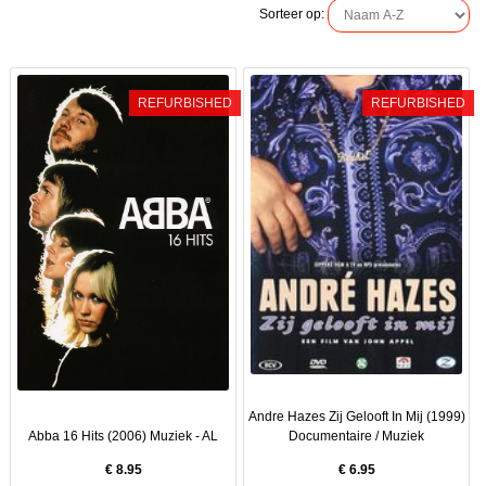
Sorteer op:
REFURBISHED
REFURBISHED
Andre Hazes Zij Gelooft In Mij (1999)
Abba 16 Hits (2006) Muziek - AL
Documentaire / Muziek
€
8.95
€
6.95