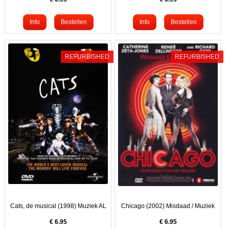
REFURBISHED
REFURBISHED
Cats, de musical (1998) Muziek AL
Chicago (2002) Misdaad / Muziek
€
6.95
€
6.95