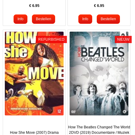
€
6.95
€
6.95
REFURBISHED
NIEUW
How The Beatles Changed The World
How She Move (2007) Drama
2DVD (2019) Documentaire / Muziek