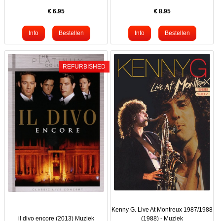
€
6.95
€
8.95
REFURBISHED
Kenny G. Live At Montreux 1987/1988
il divo encore (2013) Muziek
(1988) - Muziek